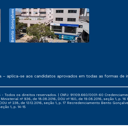
Bento Gonçalves
exposto no contrato de prestação de serviços.
 aplica-se aos candidatos aprovados em todas as formas de ingr
 - Todos os direitos reservados. | CNPJ: 91.109.660/0001-60 Credenciame
ia Ministerial nº 936, de 18.08.2016, DOU nº 160, de 19.08.2016, seção 1, p.
6, DOU nº 238, de 13.12.2016, seção 1, p. 17 Recredenciamento Bento Gonçalve
eção 1, p. 14-15