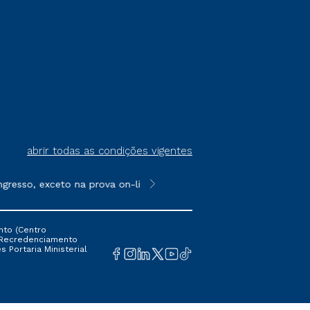
abrir todas as condições vigentes
esso, exceto na prova on-line ou agendada, que ofertam bolsas d
**Semipresencial é um formato do E
nto (Centro
 16 Recredenciamento
s Portaria Ministerial