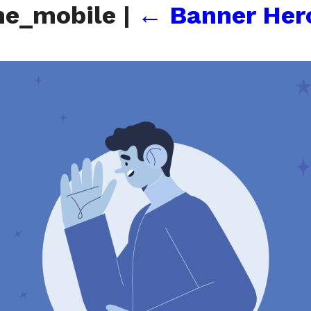
me_mobile
|
←
Banner Her