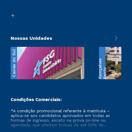
Acessibilidade
Segunda Graduação
Biblioteca
Transferência
Nossas Unidades
Caxias do Sul
s
B
e
n
t
o
G
o
n
ç
a
l
v
e
Condições Comerciais:
*A condição promocional referente à matrícula –
aplica-se aos candidatos aprovados em todas as
formas de ingresso, exceto na prova on-line ou
agendada, que ofertam bolsas de até 50% de
desconto, ambos ingressantes no semestre vigente,