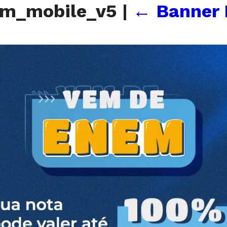
em_mobile_v5
|
←
Banner