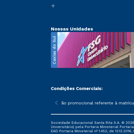
Nossas Unidades
Caxias do Sul
Condições Comerciais:
poderão sofrer alterações nos períodos de rematrícula conforme 
*A condição promocional referente à matrícula –
Sociedade Educacional Santa Rita S.A. © 2026
Universitário) pela Portaria Ministerial Portar
EAD Portaria Ministerial nº 1.452, de 12.12.201