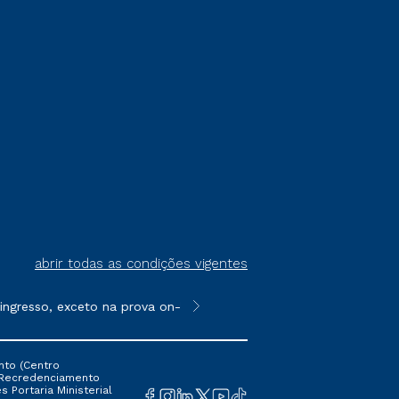
abrir todas as condições vigentes
esso, exceto na prova on-line ou agendada, que ofertam bolsas d
**Semipresencial é um formato do E
nto (Centro
 16 Recredenciamento
s Portaria Ministerial