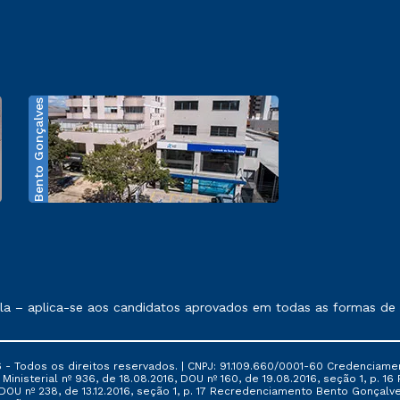
Bento Gonçalves
exposto no contrato de prestação de serviços.
 aplica-se aos candidatos aprovados em todas as formas de ingr
 - Todos os direitos reservados. | CNPJ: 91.109.660/0001-60 Credenciame
ia Ministerial nº 936, de 18.08.2016, DOU nº 160, de 19.08.2016, seção 1, p.
6, DOU nº 238, de 13.12.2016, seção 1, p. 17 Recredenciamento Bento Gonçalve