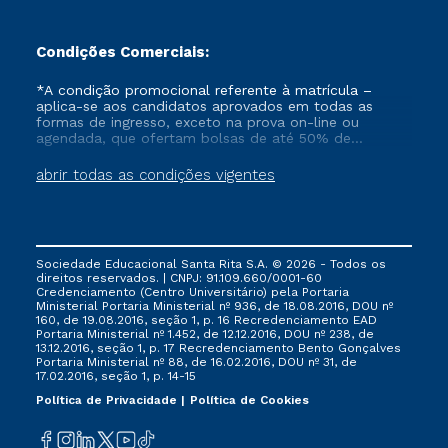
Condições Comerciais:
*A condição promocional referente à matrícula –
aplica-se aos candidatos aprovados em todas as
formas de ingresso, exceto na prova on-line ou
agendada, que ofertam bolsas de até 50% de
desconto, ambos ingressantes no semestre vigente,
que ainda não tenham efetivado e/ou não tenham
abrir todas as condições vigentes
cancelado ou trancado sua matrícula em uma das
Instituições da Cruzeiro do Sul Educacional, no
período de 1 ano. Tais condições não se aplicam aos
cursos de Medicina, e também para matriculados via
FIES, Prouni e outros programas governamentais, e
Sociedade Educacional Santa Rita S.A. © 2026 - Todos os
não se acumula com nenhuma outra campanha
direitos reservados. | CNPJ: 91.109.660/0001-60
ofertada pela Instituição.
Credenciamento (Centro Universitário) pela Portaria
Ministerial Portaria Ministerial nº 936, de 18.08.2016, DOU nº
160, de 19.08.2016, seção 1, p. 16 Recredenciamento EAD
Portaria Ministerial nº 1.452, de 12.12.2016, DOU nº 238, de
13.12.2016, seção 1, p. 17 Recredenciamento Bento Gonçalves
Portaria Ministerial nº 88, de 16.02.2016, DOU nº 31, de
17.02.2016, seção 1, p. 14-15
Política de Privacidade
Política de Cookies