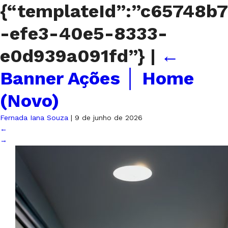
{“templateId”:”c65748b7
-efe3-40e5-8333-
e0d939a091fd”}
|
←
Banner Ações │ Home
(Novo)
Fernada Iana Souza
|
9 de junho de 2026
←
→