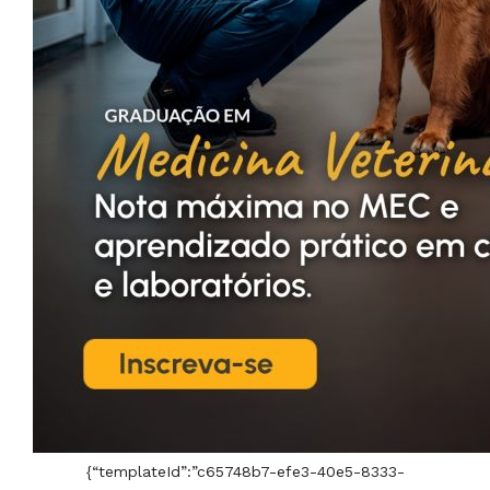
{“templateId”:”c65748b7-efe3-40e5-8333-