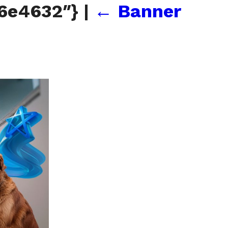
e6e4632″}
|
←
Banner