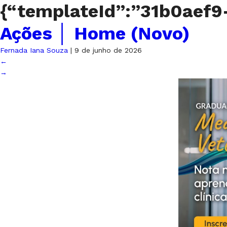
{“templateId”:”31b0aef
Ações │ Home (Novo)
Fernada Iana Souza
|
9 de junho de 2026
←
→