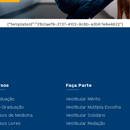
{“templateId”:”31b0aef9-3737-4102-9c6b-a3b67e6e4632″}
rsos
Faça Parte
duação
Vestibular Mérito
-Graduação
Vestibular Múltipla Escolha
sos de Medicina
Vestibular Solidário
sos Livres
Vestibular Redação