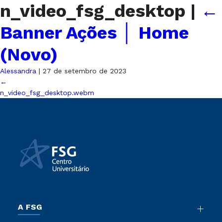
n_video_fsg_desktop
|
←
Banner Ações │ Home
(Novo)
Alessandra
|
27 de setembro de 2023
←
n_video_fsg_desktop.webm
A FSG
Nossa História