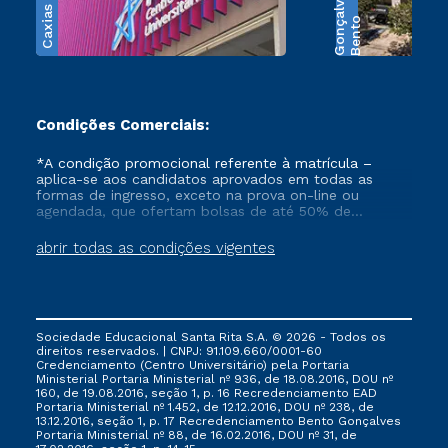
Caxias do Sul
s
B
e
n
t
o
G
o
n
ç
a
l
v
e
Condições Comerciais:
*A condição promocional referente à matrícula –
aplica-se aos candidatos aprovados em todas as
formas de ingresso, exceto na prova on-line ou
agendada, que ofertam bolsas de até 50% de
desconto, ambos ingressantes no semestre vigente,
que ainda não tenham efetivado e/ou não tenham
abrir todas as condições vigentes
cancelado ou trancado sua matrícula em uma das
Instituições da Cruzeiro do Sul Educacional, no
período de 1 ano. Tais condições não se aplicam aos
cursos de Medicina, e também para matriculados via
FIES, Prouni e outros programas governamentais, e
Sociedade Educacional Santa Rita S.A. © 2026 - Todos os
não se acumula com nenhuma outra campanha
direitos reservados. | CNPJ: 91.109.660/0001-60
ofertada pela Instituição.
Credenciamento (Centro Universitário) pela Portaria
Ministerial Portaria Ministerial nº 936, de 18.08.2016, DOU nº
160, de 19.08.2016, seção 1, p. 16 Recredenciamento EAD
Portaria Ministerial nº 1.452, de 12.12.2016, DOU nº 238, de
13.12.2016, seção 1, p. 17 Recredenciamento Bento Gonçalves
Portaria Ministerial nº 88, de 16.02.2016, DOU nº 31, de