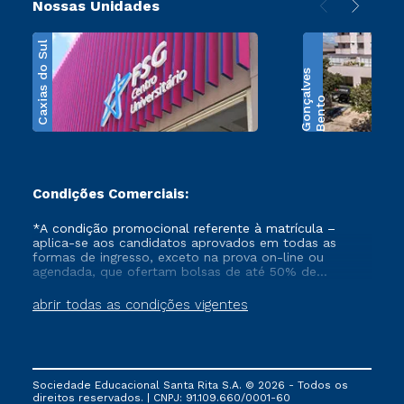
Nossas Unidades
Caxias do Sul
s
B
e
n
t
o
G
o
n
ç
a
l
v
e
Condições Comerciais:
*A condição promocional referente à matrícula –
aplica-se aos candidatos aprovados em todas as
formas de ingresso, exceto na prova on-line ou
agendada, que ofertam bolsas de até 50% de
desconto, ambos ingressantes no semestre vigente,
que ainda não tenham efetivado e/ou não tenham
abrir todas as condições vigentes
cancelado ou trancado sua matrícula em uma das
Instituições da Cruzeiro do Sul Educacional, no
período de 1 ano. Tais condições não se aplicam aos
cursos de Medicina, e também para matriculados via
FIES, Prouni e outros programas governamentais, e
Sociedade Educacional Santa Rita S.A. © 2026 - Todos os
não se acumula com nenhuma outra campanha
direitos reservados. | CNPJ: 91.109.660/0001-60
ofertada pela Instituição.