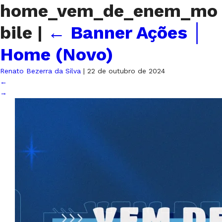
home_vem_de_enem_mo
bile
|
←
Banner Ações │
Home (Novo)
Renato Bezerra da Silva
|
22 de outubro de 2024
←
→