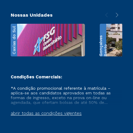
Nossas Unidades
Caxias do Sul
s
B
e
n
t
o
G
o
n
ç
a
l
v
e
Condições Comerciais:
*A condição promocional referente à matrícula –
aplica-se aos candidatos aprovados em todas as
formas de ingresso, exceto na prova on-line ou
agendada, que ofertam bolsas de até 50% de
desconto, ambos ingressantes no semestre vigente,
que ainda não tenham efetivado e/ou não tenham
abrir todas as condições vigentes
cancelado ou trancado sua matrícula em uma das
Instituições da Cruzeiro do Sul Educacional, no
período de 1 ano. Tais condições não se aplicam aos
cursos de Medicina, e também para matriculados via