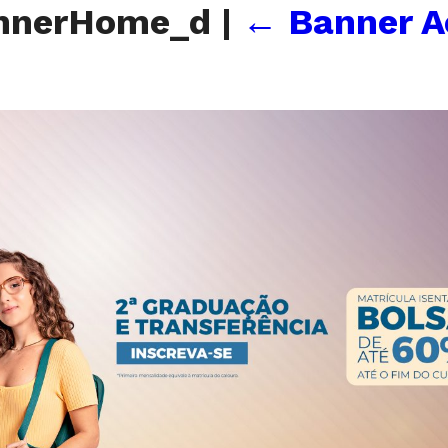
nnerHome_d
|
←
Banner A