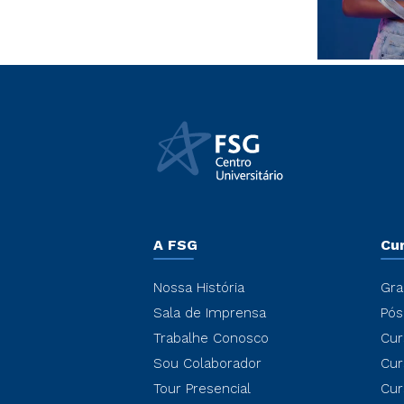
A FSG
Cu
Nossa História
Gra
Sala de Imprensa
Pós
Trabalhe Conosco
Cur
Sou Colaborador
Cur
Tour Presencial
Cur