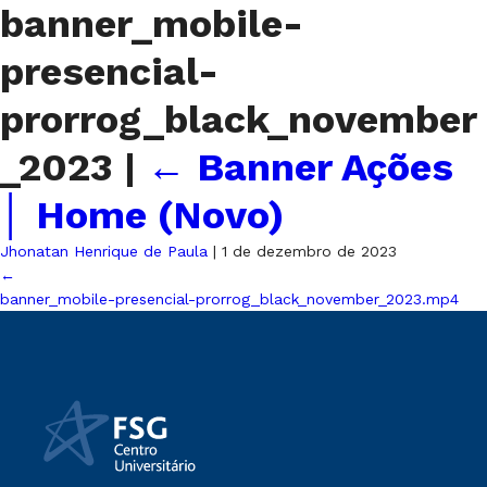
banner_mobile-
presencial-
prorrog_black_november
_2023
|
←
Banner Ações
│ Home (Novo)
Jhonatan Henrique de Paula
|
1 de dezembro de 2023
←
banner_mobile-presencial-prorrog_black_november_2023.mp4