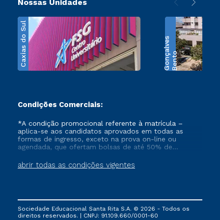
Nossas Unidades
Caxias do Sul
s
B
e
n
t
o
G
o
n
ç
a
l
v
e
Condições Comerciais:
*A condição promocional referente à matrícula –
aplica-se aos candidatos aprovados em todas as
formas de ingresso, exceto na prova on-line ou
agendada, que ofertam bolsas de até 50% de
desconto, ambos ingressantes no semestre vigente,
que ainda não tenham efetivado e/ou não tenham
abrir todas as condições vigentes
cancelado ou trancado sua matrícula em uma das
Instituições da Cruzeiro do Sul Educacional, no
período de 1 ano. Tais condições não se aplicam aos
cursos de Medicina, e também para matriculados via
FIES, Prouni e outros programas governamentais, e
Sociedade Educacional Santa Rita S.A. © 2026 - Todos os
não se acumula com nenhuma outra campanha
direitos reservados. | CNPJ: 91.109.660/0001-60
ofertada pela Instituição.