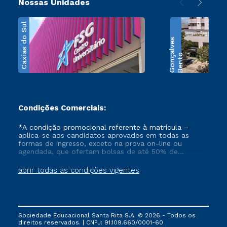
Nossas Unidades
Caxias do Sul
s
B
e
n
t
o
G
o
n
ç
a
l
v
e
Condições Comerciais:
*A condição promocional referente à matrícula –
aplica-se aos candidatos aprovados em todas as
formas de ingresso, exceto na prova on-line ou
agendada, que ofertam bolsas de até 50% de
desconto, ambos ingressantes no semestre vigente,
que ainda não tenham efetivado e/ou não tenham
abrir todas as condições vigentes
cancelado ou trancado sua matrícula em uma das
Instituições da Cruzeiro do Sul Educacional, no
período de 1 ano. Tais condições não se aplicam aos
cursos de Medicina, e também para matriculados via
FIES, Prouni e outros programas governamentais, e
Sociedade Educacional Santa Rita S.A. © 2026 - Todos os
não se acumula com nenhuma outra campanha
direitos reservados. | CNPJ: 91.109.660/0001-60
ofertada pela Instituição.