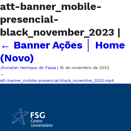
att-banner_mobile-
presencial-
black_november_2023
|
←
Banner Ações │ Home
(Novo)
Jhonatan Henrique de Paula
|
16 de novembro de 2023
←
att-banner_mobile-presencial-black_november_2023.mp4