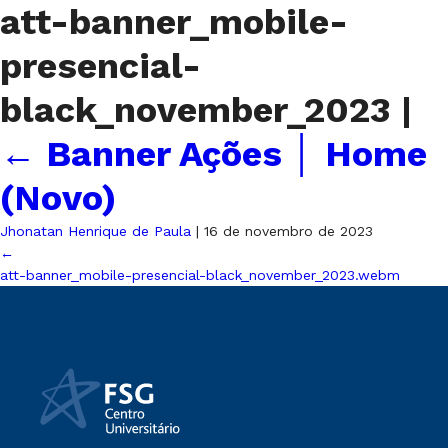
att-banner_mobile-
presencial-
black_november_2023
|
←
Banner Ações │ Home
(Novo)
Jhonatan Henrique de Paula
|
16 de novembro de 2023
←
att-banner_mobile-presencial-black_november_2023.webm