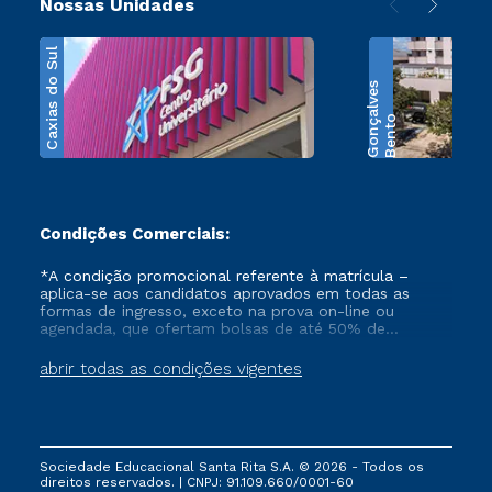
Nossas Unidades
Caxias do Sul
s
B
e
n
t
o
G
o
n
ç
a
l
v
e
Condições Comerciais:
*A condição promocional referente à matrícula –
aplica-se aos candidatos aprovados em todas as
formas de ingresso, exceto na prova on-line ou
agendada, que ofertam bolsas de até 50% de
desconto, ambos ingressantes no semestre vigente,
que ainda não tenham efetivado e/ou não tenham
abrir todas as condições vigentes
cancelado ou trancado sua matrícula em uma das
Instituições da Cruzeiro do Sul Educacional, no
período de 1 ano. Tais condições não se aplicam aos
cursos de Medicina, e também para matriculados via
FIES, Prouni e outros programas governamentais, e
Sociedade Educacional Santa Rita S.A. © 2026 - Todos os
não se acumula com nenhuma outra campanha
direitos reservados. | CNPJ: 91.109.660/0001-60
ofertada pela Instituição.