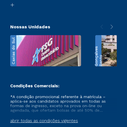
Biblioteca
Transferência
Nossas Unidades
Caxias do Sul
s
B
e
n
t
o
G
o
n
ç
a
l
v
e
Condições Comerciais:
*A condição promocional referente à matrícula –
aplica-se aos candidatos aprovados em todas as
formas de ingresso, exceto na prova on-line ou
agendada, que ofertam bolsas de até 50% de
desconto, ambos ingressantes no semestre vigente,
que ainda não tenham efetivado e/ou não tenham
abrir todas as condições vigentes
cancelado ou trancado sua matrícula em uma das