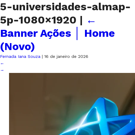
5-universidades-almap-
5p-1080×1920
|
←
Banner Ações │ Home
(Novo)
Fernada Iana Souza
|
16 de janeiro de 2026
←
→