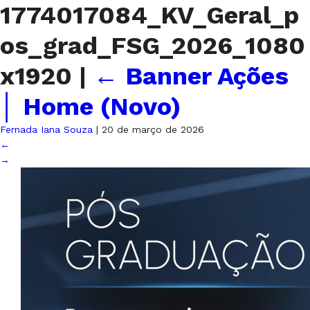
1774017084_KV_Geral_p
os_grad_FSG_2026_1080
x1920
|
←
Banner Ações
│ Home (Novo)
Fernada Iana Souza
|
20 de março de 2026
←
→