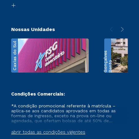
Biblioteca
Transferência
Nossas Unidades
Caxias do Sul
s
B
e
n
t
o
G
o
n
ç
a
l
v
e
Condições Comerciais:
*A condição promocional referente à matrícula –
aplica-se aos candidatos aprovados em todas as
formas de ingresso, exceto na prova on-line ou
agendada, que ofertam bolsas de até 50% de
desconto, ambos ingressantes no semestre vigente,
que ainda não tenham efetivado e/ou não tenham
abrir todas as condições vigentes
cancelado ou trancado sua matrícula em uma das