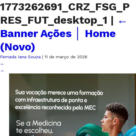
1773262691_CRZ_FSG_P
RES_FUT_desktop_1
|
←
Banner Ações │ Home
(Novo)
Fernada Iana Souza
|
11 de março de 2026
←
→