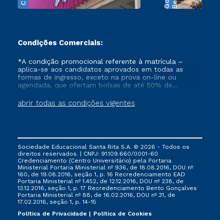
Condições Comerciais:
*A condição promocional referente à matrícula –
aplica-se aos candidatos aprovados em todas as
formas de ingresso, exceto na prova on-line ou
agendada, que ofertam bolsas de até 50% de
desconto, ambos ingressantes no semestre vigente,
que ainda não tenham efetivado e/ou não tenham
abrir todas as condições vigentes
cancelado ou trancado sua matrícula em uma das
Instituições da Cruzeiro do Sul Educacional, no
período de 1 ano. Tais condições não se aplicam aos
cursos de Medicina, e também para matriculados via
FIES, Prouni e outros programas governamentais, e
Sociedade Educacional Santa Rita S.A. © 2026 - Todos os
não se acumula com nenhuma outra campanha
direitos reservados. | CNPJ: 91.109.660/0001-60
ofertada pela Instituição.
Credenciamento (Centro Universitário) pela Portaria
Ministerial Portaria Ministerial nº 936, de 18.08.2016, DOU nº
160, de 19.08.2016, seção 1, p. 16 Recredenciamento EAD
Portaria Ministerial nº 1.452, de 12.12.2016, DOU nº 238, de
13.12.2016, seção 1, p. 17 Recredenciamento Bento Gonçalves
Portaria Ministerial nº 88, de 16.02.2016, DOU nº 31, de
17.02.2016, seção 1, p. 14-15
Política de Privacidade
Política de Cookies