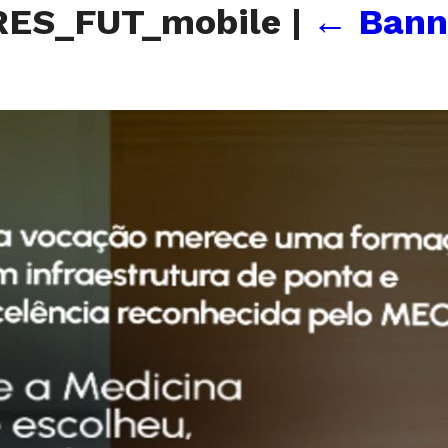
RES_FUT_mobile
|
←
Bann