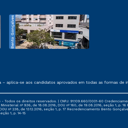
Bento Gonçalves
exposto no contrato de prestação de serviços.
aplica-se aos candidatos aprovados em todas as formas de ingres
 - Todos os direitos reservados. | CNPJ: 91.109.660/0001-60 Credenciame
ia Ministerial nº 936, de 18.08.2016, DOU nº 160, de 19.08.2016, seção 1, p.
6, DOU nº 238, de 13.12.2016, seção 1, p. 17 Recredenciamento Bento Gonçalve
eção 1, p. 14-15