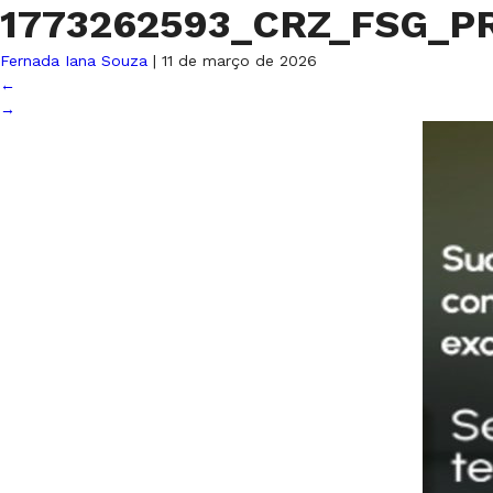
1773262593_CRZ_FSG_P
Fernada Iana Souza
|
11 de março de 2026
←
→