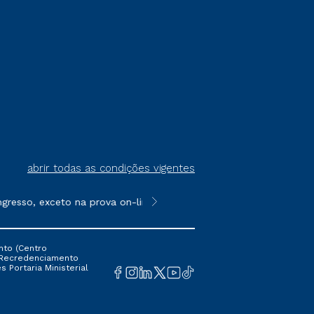
abrir todas as condições vigentes
so, exceto na prova on-line ou agendada, que ofertam bolsas de
**Semipresencial é um formato do E
nto (Centro
 16 Recredenciamento
s Portaria Ministerial