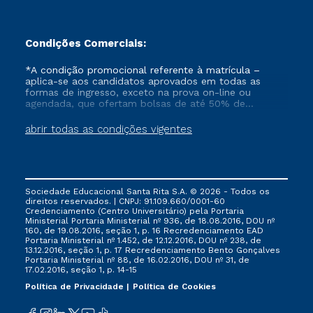
Condições Comerciais:
*A condição promocional referente à matrícula –
aplica-se aos candidatos aprovados em todas as
formas de ingresso, exceto na prova on-line ou
agendada, que ofertam bolsas de até 50% de
desconto, ambos ingressantes no semestre vigente,
que ainda não tenham efetivado e/ou não tenham
abrir todas as condições vigentes
cancelado ou trancado sua matrícula em uma das
Instituições da Cruzeiro do Sul Educacional, no
período de 1 ano. Tais condições não se aplicam aos
cursos de Medicina, e também para matriculados via
FIES, Prouni e outros programas governamentais, e
Sociedade Educacional Santa Rita S.A. © 2026 - Todos os
não se acumula com nenhuma outra campanha
direitos reservados. | CNPJ: 91.109.660/0001-60
ofertada pela Instituição.
Credenciamento (Centro Universitário) pela Portaria
Ministerial Portaria Ministerial nº 936, de 18.08.2016, DOU nº
160, de 19.08.2016, seção 1, p. 16 Recredenciamento EAD
Portaria Ministerial nº 1.452, de 12.12.2016, DOU nº 238, de
13.12.2016, seção 1, p. 17 Recredenciamento Bento Gonçalves
Portaria Ministerial nº 88, de 16.02.2016, DOU nº 31, de
17.02.2016, seção 1, p. 14-15
Política de Privacidade
Política de Cookies