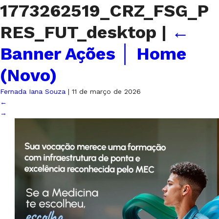
1773262519_CRZ_FSG_P
RES_FUT_desktop
|
←
Banner Ações │ Home
(Novo)
Fernada Iana Souza
|
11 de março de 2026
←
→