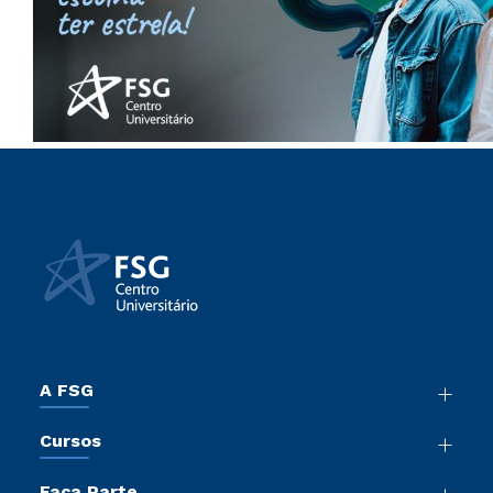
A FSG
Nossa História
Cursos
Sala de Imprensa
Graduação
Trabalhe Conosco
Faça Parte