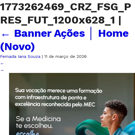
1773262469_CRZ_FSG_P
RES_FUT_1200x628_1
|
←
Banner Ações │ Home
(Novo)
Fernada Iana Souza
|
11 de março de 2026
←
→