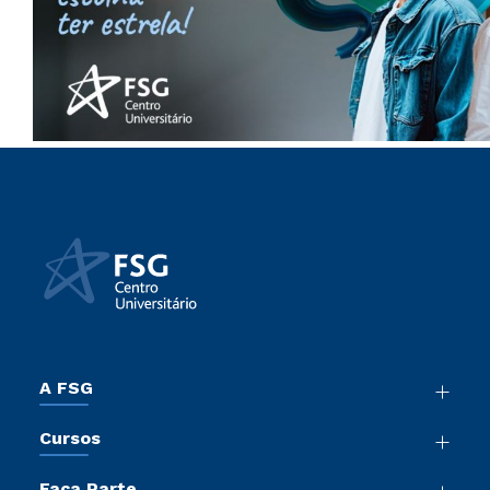
A FSG
Nossa História
Cursos
Sala de Imprensa
Graduação
Trabalhe Conosco
Faça Parte