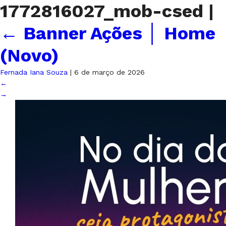
1772816027_mob-csed
|
←
Banner Ações │ Home
(Novo)
Fernada Iana Souza
|
6 de março de 2026
←
→