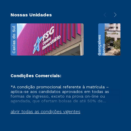
Nossas Unidades
Caxias do Sul
s
B
e
n
t
o
G
o
n
ç
a
l
v
e
Condições Comerciais:
*A condição promocional referente à matrícula –
aplica-se aos candidatos aprovados em todas as
formas de ingresso, exceto na prova on-line ou
agendada, que ofertam bolsas de até 50% de
desconto, ambos ingressantes no semestre vigente,
que ainda não tenham efetivado e/ou não tenham
abrir todas as condições vigentes
cancelado ou trancado sua matrícula em uma das
Instituições da Cruzeiro do Sul Educacional, no
período de 1 ano. Tais condições não se aplicam aos
cursos de Medicina, e também para matriculados via