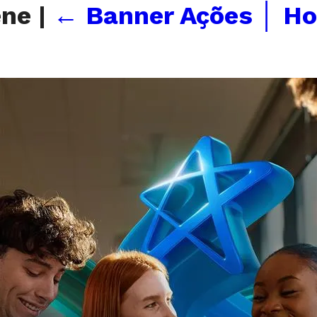
ene
|
←
Banner Ações │ H