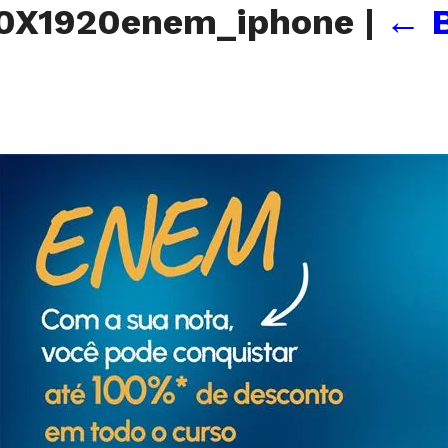
80X1920enem_iphone
|
←