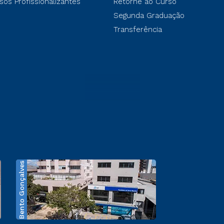
sos Profissionalizantes
Retorne ao Curso
Segunda Graduação
Transferência
Bento Gonçalves