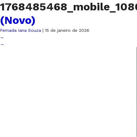
1768485468_mobile_10
(Novo)
Fernada Iana Souza
|
15 de janeiro de 2026
←
→