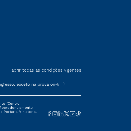
abrir todas as condições vigentes
so, exceto na prova on-line ou agendada, que ofertam bolsas de
**Semipresencial é um formato do E
nto (Centro
 16 Recredenciamento
s Portaria Ministerial