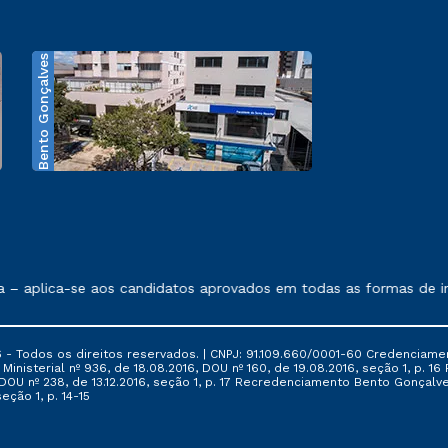
Bento Gonçalves
exposto no contrato de prestação de serviços.
aplica-se aos candidatos aprovados em todas as formas de ingres
 - Todos os direitos reservados. | CNPJ: 91.109.660/0001-60 Credenciame
ia Ministerial nº 936, de 18.08.2016, DOU nº 160, de 19.08.2016, seção 1, p.
6, DOU nº 238, de 13.12.2016, seção 1, p. 17 Recredenciamento Bento Gonçalve
eção 1, p. 14-15