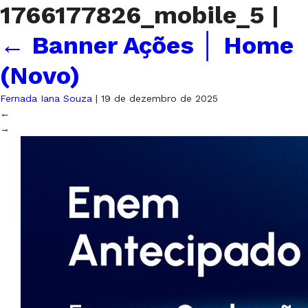
1766177826_mobile_5
|
←
Banner Ações │ Home
(Novo)
Fernada Iana Souza
|
19 de dezembro de 2025
←
→