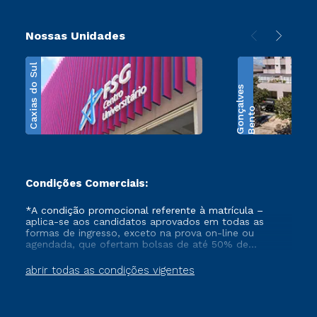
Nossas Unidades
Caxias do Sul
s
B
e
n
t
o
G
o
n
ç
a
l
v
e
Condições Comerciais:
*A condição promocional referente à matrícula –
aplica-se aos candidatos aprovados em todas as
formas de ingresso, exceto na prova on-line ou
agendada, que ofertam bolsas de até 50% de
desconto, ambos ingressantes no semestre vigente,
que ainda não tenham efetivado e/ou não tenham
abrir todas as condições vigentes
cancelado ou trancado sua matrícula em uma das
Instituições da Cruzeiro do Sul Educacional, no
período de 1 ano. Tais condições não se aplicam aos
cursos de Medicina, e também para matriculados via