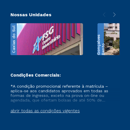
Nossas Unidades
Caxias do Sul
s
B
e
n
t
o
G
o
n
ç
a
l
v
e
Condições Comerciais:
*A condição promocional referente à matrícula –
aplica-se aos candidatos aprovados em todas as
formas de ingresso, exceto na prova on-line ou
agendada, que ofertam bolsas de até 50% de
desconto, ambos ingressantes no semestre vigente,
que ainda não tenham efetivado e/ou não tenham
abrir todas as condições vigentes
cancelado ou trancado sua matrícula em uma das
Instituições da Cruzeiro do Sul Educacional, no
período de 1 ano. Tais condições não se aplicam aos
cursos de Medicina, e também para matriculados via