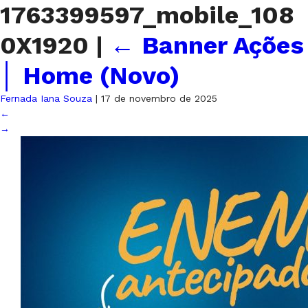
1763399597_mobile_108
0X1920
|
←
Banner Ações
│ Home (Novo)
Fernada Iana Souza
|
17 de novembro de 2025
←
→