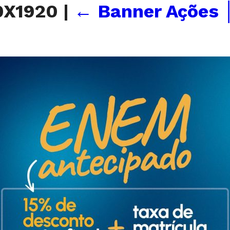
0X1920
|
←
Banner Ações 