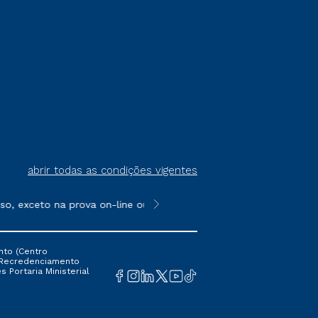
abrir todas as condições vigentes
exceto na prova on-line ou agendada, que ofertam bolsas de até 
**Semipresencial é um formato do E
nto (Centro
 16 Recredenciamento
s Portaria Ministerial