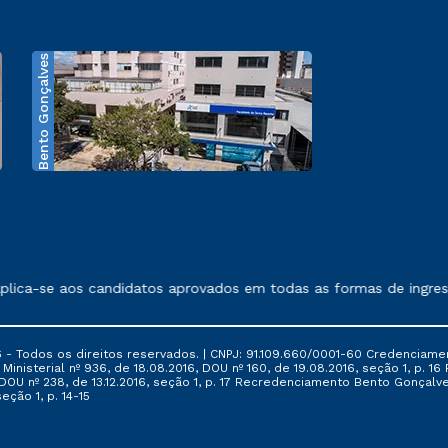
Bento Gonçalves
exposto no contrato de prestação de serviços.
a-se aos candidatos aprovados em todas as formas de ingresso, 
 - Todos os direitos reservados. | CNPJ: 91.109.660/0001-60 Credenciame
ia Ministerial nº 936, de 18.08.2016, DOU nº 160, de 19.08.2016, seção 1, p.
6, DOU nº 238, de 13.12.2016, seção 1, p. 17 Recredenciamento Bento Gonçalve
eção 1, p. 14-15