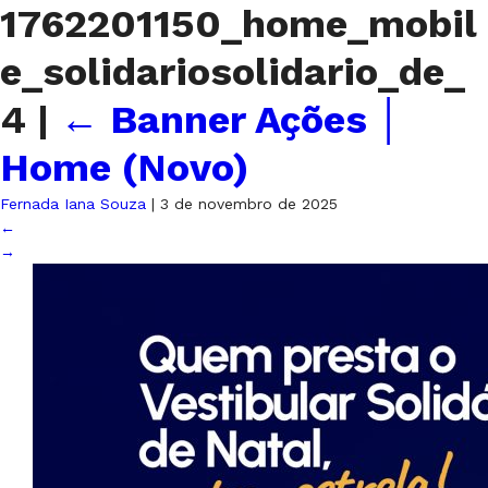
1762201150_home_mobil
e_solidariosolidario_de_
4
|
←
Banner Ações │
Home (Novo)
Fernada Iana Souza
|
3 de novembro de 2025
←
→