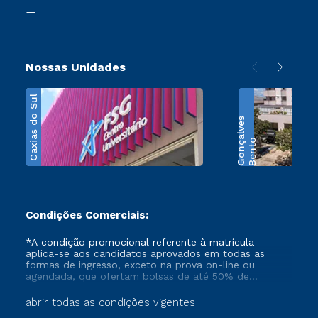
Biblioteca
Transferência
Nossas Unidades
Caxias do Sul
s
B
e
n
t
o
G
o
n
ç
a
l
v
e
Condições Comerciais:
*A condição promocional referente à matrícula –
aplica-se aos candidatos aprovados em todas as
formas de ingresso, exceto na prova on-line ou
agendada, que ofertam bolsas de até 50% de
desconto, ambos ingressantes no semestre vigente,
que ainda não tenham efetivado e/ou não tenham
abrir todas as condições vigentes
cancelado ou trancado sua matrícula em uma das