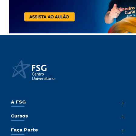
A FSG
Nossa História
Cursos
Sala de Imprensa
Graduação
Trabalhe Conosco
Faça Parte
Pós-Graduação
Sou Colaborador