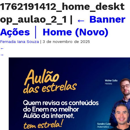
1762191412_home_deskt
op_aulao_2_1
|
←
Banner
Ações │ Home (Novo)
Fernada Iana Souza
|
3 de novembro de 2025
←
→