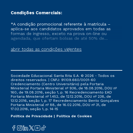
Condições Comerciais:
*A condição promocional referente à matrícula –
aplica-se aos candidatos aprovados em todas as
formas de ingresso, exceto na prova on-line ou
agendada, que ofertam bolsas de até 50% de
desconto, ambos ingressantes no semestre vigente,
que ainda não tenham efetivado e/ou não tenham
abrir todas as condições vigentes
cancelado ou trancado sua matrícula em uma das
Instituições da Cruzeiro do Sul Educacional, no
período de 1 ano. Tais condições não se aplicam aos
cursos de Medicina, e também para matriculados via
FIES, Prouni e outros programas governamentais, e
Sociedade Educacional Santa Rita S.A. © 2026 - Todos os
não se acumula com nenhuma outra campanha
direitos reservados. | CNPJ: 91.109.660/0001-60
ofertada pela Instituição.
Credenciamento (Centro Universitário) pela Portaria
Ministerial Portaria Ministerial nº 936, de 18.08.2016, DOU nº
160, de 19.08.2016, seção 1, p. 16 Recredenciamento EAD
Portaria Ministerial nº 1.452, de 12.12.2016, DOU nº 238, de
13.12.2016, seção 1, p. 17 Recredenciamento Bento Gonçalves
Portaria Ministerial nº 88, de 16.02.2016, DOU nº 31, de
17.02.2016, seção 1, p. 14-15
Política de Privacidade
Política de Cookies