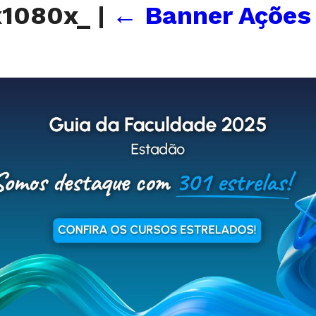
x1080x_
|
←
Banner Ações