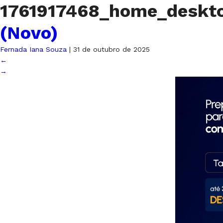
1761917468_home_deskt
(Novo)
Fernada Iana Souza
|
31 de outubro de 2025
←
→