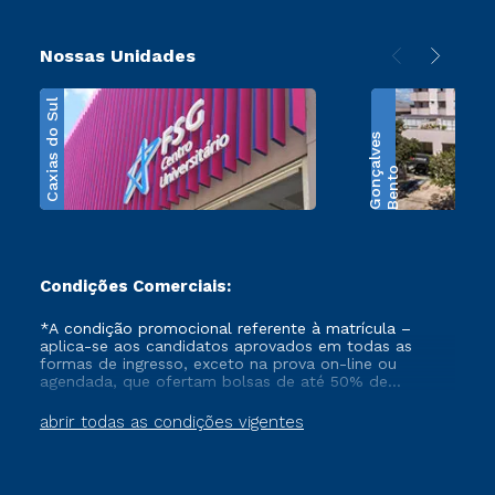
Nossas Unidades
Caxias do Sul
s
B
e
n
t
o
G
o
n
ç
a
l
v
e
Condições Comerciais:
*A condição promocional referente à matrícula –
aplica-se aos candidatos aprovados em todas as
formas de ingresso, exceto na prova on-line ou
agendada, que ofertam bolsas de até 50% de
desconto, ambos ingressantes no semestre vigente,
que ainda não tenham efetivado e/ou não tenham
abrir todas as condições vigentes
cancelado ou trancado sua matrícula em uma das
Instituições da Cruzeiro do Sul Educacional, no
período de 1 ano. Tais condições não se aplicam aos
cursos de Medicina, e também para matriculados via