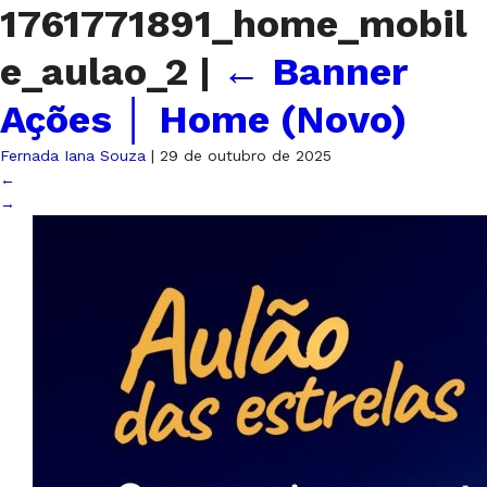
1761771891_home_mobil
e_aulao_2
|
←
Banner
Ações │ Home (Novo)
Fernada Iana Souza
|
29 de outubro de 2025
←
→