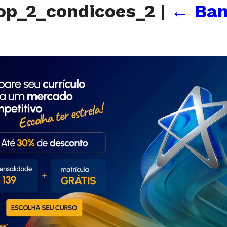
op_2_condicoes_2
|
←
Ban