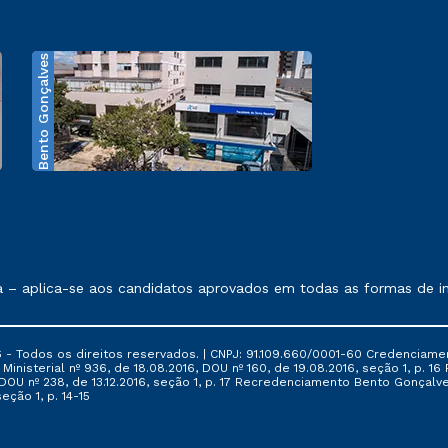
Bento Gonçalves
exposto no contrato de prestação de serviços.
aplica-se aos candidatos aprovados em todas as formas de ingre
 - Todos os direitos reservados. | CNPJ: 91.109.660/0001-60 Credenciame
ia Ministerial nº 936, de 18.08.2016, DOU nº 160, de 19.08.2016, seção 1, p.
6, DOU nº 238, de 13.12.2016, seção 1, p. 17 Recredenciamento Bento Gonçalve
eção 1, p. 14-15