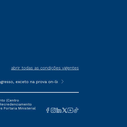
abrir todas as condições vigentes
sso, exceto na prova on-line ou agendada, que ofertam bolsas de
**Semipresencial é um formato do E
nto (Centro
 16 Recredenciamento
s Portaria Ministerial