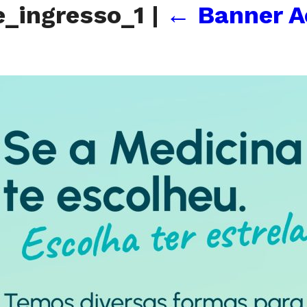
_ingresso_1
|
←
Banner A