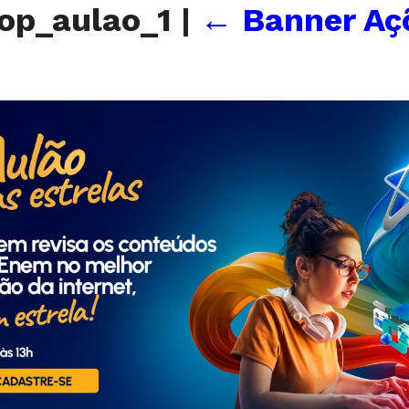
op_aulao_1
|
←
Banner Aç