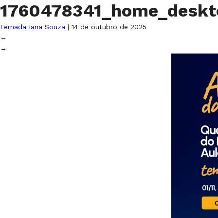
1760478341_home_deskt
Fernada Iana Souza
|
14 de outubro de 2025
←
→