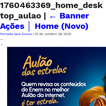
1760463369_home_desk
top_aulao
|
←
Banner
Ações │ Home (Novo)
Fernada Iana Souza
|
14 de outubro de 2025
←
→