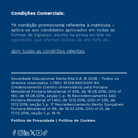
Condições Comerciais:
*A condição promocional referente à matrícula –
aplica-se aos candidatos aprovados em todas as
formas de ingresso, exceto na prova on-line ou
agendada, que ofertam bolsas de até 50% de
desconto, ambos ingressantes no semestre vigente,
que ainda não tenham efetivado e/ou não tenham
abrir todas as condições vigentes
cancelado ou trancado sua matrícula em uma das
Instituições da Cruzeiro do Sul Educacional, no
período de 1 ano. Tais condições não se aplicam aos
cursos de Medicina, e também para matriculados via
FIES, Prouni e outros programas governamentais, e
Sociedade Educacional Santa Rita S.A. © 2026 - Todos os
não se acumula com nenhuma outra campanha
direitos reservados. | CNPJ: 91.109.660/0001-60
ofertada pela Instituição.
Credenciamento (Centro Universitário) pela Portaria
Ministerial Portaria Ministerial nº 936, de 18.08.2016, DOU nº
160, de 19.08.2016, seção 1, p. 16 Recredenciamento EAD
Portaria Ministerial nº 1.452, de 12.12.2016, DOU nº 238, de
13.12.2016, seção 1, p. 17 Recredenciamento Bento Gonçalves
Portaria Ministerial nº 88, de 16.02.2016, DOU nº 31, de
17.02.2016, seção 1, p. 14-15
Política de Privacidade
Política de Cookies