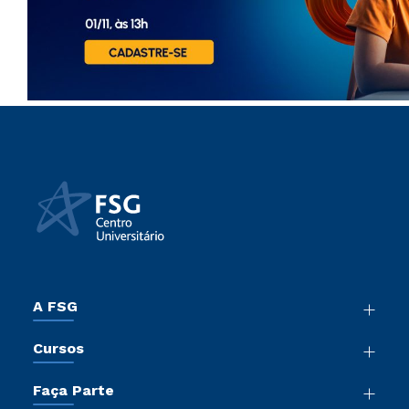
A FSG
Nossa História
Cursos
Sala de Imprensa
Graduação
Trabalhe Conosco
Faça Parte
Pós-Graduação
Sou Colaborador