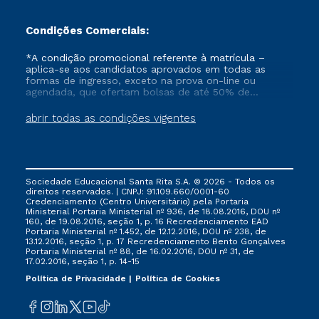
Condições Comerciais:
*A condição promocional referente à matrícula –
aplica-se aos candidatos aprovados em todas as
formas de ingresso, exceto na prova on-line ou
agendada, que ofertam bolsas de até 50% de
desconto, ambos ingressantes no semestre vigente,
que ainda não tenham efetivado e/ou não tenham
abrir todas as condições vigentes
cancelado ou trancado sua matrícula em uma das
Instituições da Cruzeiro do Sul Educacional, no
período de 1 ano. Tais condições não se aplicam aos
cursos de Medicina, e também para matriculados via
FIES, Prouni e outros programas governamentais, e
Sociedade Educacional Santa Rita S.A. © 2026 - Todos os
não se acumula com nenhuma outra campanha
direitos reservados. | CNPJ: 91.109.660/0001-60
ofertada pela Instituição.
Credenciamento (Centro Universitário) pela Portaria
Ministerial Portaria Ministerial nº 936, de 18.08.2016, DOU nº
160, de 19.08.2016, seção 1, p. 16 Recredenciamento EAD
Portaria Ministerial nº 1.452, de 12.12.2016, DOU nº 238, de
13.12.2016, seção 1, p. 17 Recredenciamento Bento Gonçalves
Portaria Ministerial nº 88, de 16.02.2016, DOU nº 31, de
17.02.2016, seção 1, p. 14-15
Política de Privacidade
Política de Cookies