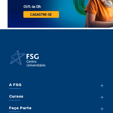
A FSG
Nossa História
Cursos
Sala de Imprensa
Graduação
Trabalhe Conosco
Faça Parte
Pós-Graduação
Sou Colaborador