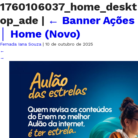
1760106037_home_deskt
op_ade
|
←
Banner Ações
│ Home (Novo)
Fernada Iana Souza
|
10 de outubro de 2025
←
→