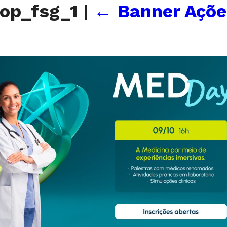
op_fsg_1
|
←
Banner Açõe