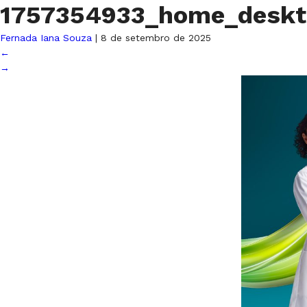
1757354933_home_deskt
Fernada Iana Souza
|
8 de setembro de 2025
←
→