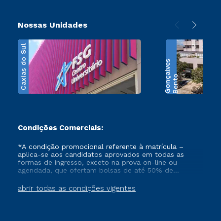
Nossas Unidades
Caxias do Sul
s
B
e
n
t
o
G
o
n
ç
a
l
v
e
Condições Comerciais:
*A condição promocional referente à matrícula –
aplica-se aos candidatos aprovados em todas as
formas de ingresso, exceto na prova on-line ou
agendada, que ofertam bolsas de até 50% de
desconto, ambos ingressantes no semestre vigente,
que ainda não tenham efetivado e/ou não tenham
abrir todas as condições vigentes
cancelado ou trancado sua matrícula em uma das
Instituições da Cruzeiro do Sul Educacional, no
período de 1 ano. Tais condições não se aplicam aos
cursos de Medicina, e também para matriculados via