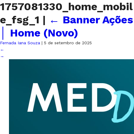
1757081330_home_mobil
e_fsg_1
|
←
Banner Ações
│ Home (Novo)
Fernada Iana Souza
|
5 de setembro de 2025
←
→