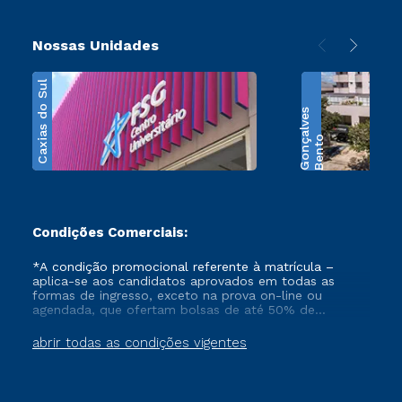
Nossas Unidades
Caxias do Sul
s
B
e
n
t
o
G
o
n
ç
a
l
v
e
Condições Comerciais:
*A condição promocional referente à matrícula –
aplica-se aos candidatos aprovados em todas as
formas de ingresso, exceto na prova on-line ou
agendada, que ofertam bolsas de até 50% de
desconto, ambos ingressantes no semestre vigente,
que ainda não tenham efetivado e/ou não tenham
abrir todas as condições vigentes
cancelado ou trancado sua matrícula em uma das
Instituições da Cruzeiro do Sul Educacional, no
período de 1 ano. Tais condições não se aplicam aos
cursos de Medicina, e também para matriculados via