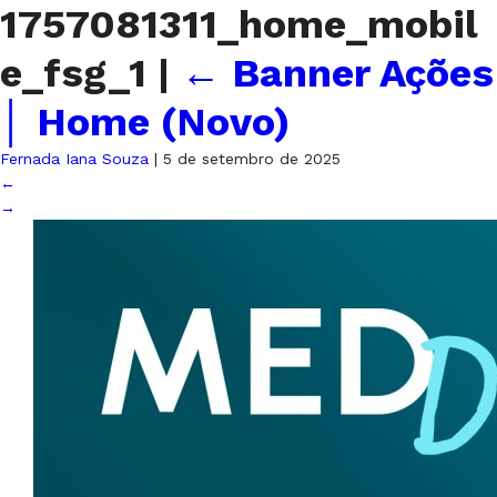
1757081311_home_mobil
e_fsg_1
|
←
Banner Ações
│ Home (Novo)
Fernada Iana Souza
|
5 de setembro de 2025
←
→