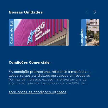
Nossas Unidades
Caxias do Sul
s
B
e
n
t
o
G
o
n
ç
a
l
v
e
Condições Comerciais:
*A condição promocional referente à matrícula –
aplica-se aos candidatos aprovados em todas as
formas de ingresso, exceto na prova on-line ou
agendada, que ofertam bolsas de até 50% de
desconto, ambos ingressantes no semestre vigente,
que ainda não tenham efetivado e/ou não tenham
abrir todas as condições vigentes
cancelado ou trancado sua matrícula em uma das
Instituições da Cruzeiro do Sul Educacional, no
período de 1 ano. Tais condições não se aplicam aos
cursos de Medicina, e também para matriculados via