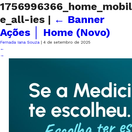
1756996366_home_mobil
e_all-ies
|
←
Banner
Ações │ Home (Novo)
Fernada Iana Souza
|
4 de setembro de 2025
←
→