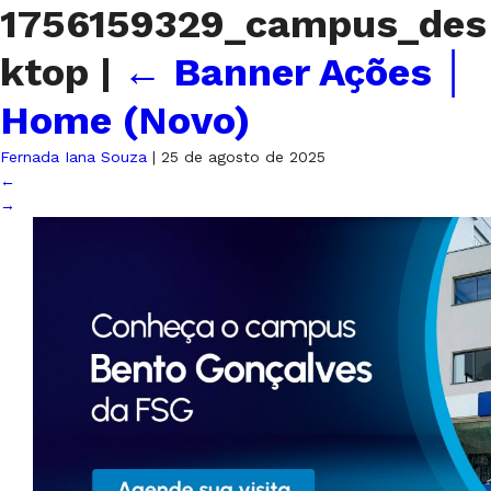
1756159329_campus_des
ktop
|
←
Banner Ações │
Home (Novo)
Fernada Iana Souza
|
25 de agosto de 2025
←
→