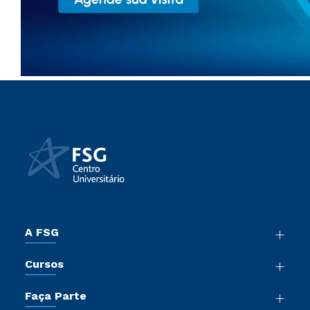
A FSG
Nossa História
Cursos
Sala de Imprensa
Graduação
Trabalhe Conosco
Faça Parte
Pós-Graduação
Sou Colaborador