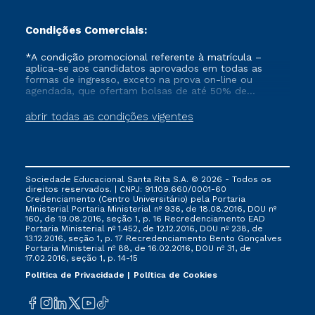
Condições Comerciais:
*A condição promocional referente à matrícula –
aplica-se aos candidatos aprovados em todas as
formas de ingresso, exceto na prova on-line ou
agendada, que ofertam bolsas de até 50% de
desconto, ambos ingressantes no semestre vigente,
que ainda não tenham efetivado e/ou não tenham
abrir todas as condições vigentes
cancelado ou trancado sua matrícula em uma das
Instituições da Cruzeiro do Sul Educacional, no
período de 1 ano. Tais condições não se aplicam aos
cursos de Medicina, e também para matriculados via
FIES, Prouni e outros programas governamentais, e
Sociedade Educacional Santa Rita S.A. © 2026 - Todos os
não se acumula com nenhuma outra campanha
direitos reservados. | CNPJ: 91.109.660/0001-60
ofertada pela Instituição.
Credenciamento (Centro Universitário) pela Portaria
Ministerial Portaria Ministerial nº 936, de 18.08.2016, DOU nº
160, de 19.08.2016, seção 1, p. 16 Recredenciamento EAD
Portaria Ministerial nº 1.452, de 12.12.2016, DOU nº 238, de
13.12.2016, seção 1, p. 17 Recredenciamento Bento Gonçalves
Portaria Ministerial nº 88, de 16.02.2016, DOU nº 31, de
17.02.2016, seção 1, p. 14-15
Política de Privacidade
Política de Cookies