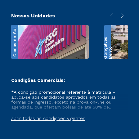
Nossas Unidades
Caxias do Sul
s
B
e
n
t
o
G
o
n
ç
a
l
v
e
Condições Comerciais:
*A condição promocional referente à matrícula –
aplica-se aos candidatos aprovados em todas as
formas de ingresso, exceto na prova on-line ou
agendada, que ofertam bolsas de até 50% de
desconto, ambos ingressantes no semestre vigente,
que ainda não tenham efetivado e/ou não tenham
abrir todas as condições vigentes
cancelado ou trancado sua matrícula em uma das
Instituições da Cruzeiro do Sul Educacional, no
período de 1 ano. Tais condições não se aplicam aos
cursos de Medicina, e também para matriculados via