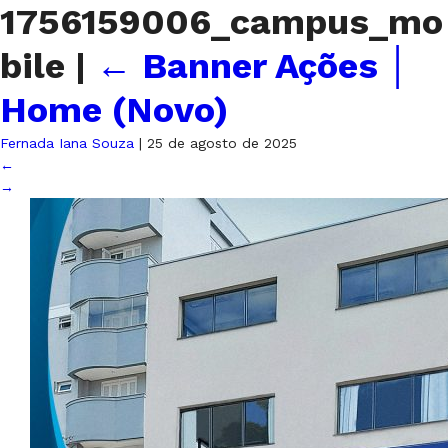
1756159006_campus_mo
bile
|
←
Banner Ações │
Home (Novo)
Fernada Iana Souza
|
25 de agosto de 2025
←
→