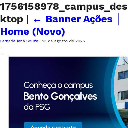
1756158978_campus_des
ktop
|
←
Banner Ações │
Home (Novo)
Fernada Iana Souza
|
25 de agosto de 2025
←
→