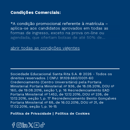
Condições Comerciais:
*A condição promocional referente à matrícula –
aplica-se aos candidatos aprovados em todas as
formas de ingresso, exceto na prova on-line ou
agendada, que ofertam bolsas de até 50% de
desconto, ambos ingressantes no semestre vigente,
que ainda não tenham efetivado e/ou não tenham
abrir todas as condições vigentes
cancelado ou trancado sua matrícula em uma das
Instituições da Cruzeiro do Sul Educacional, no
período de 1 ano. Tais condições não se aplicam aos
cursos de Medicina, e também para matriculados via
FIES, Prouni e outros programas governamentais, e
Sociedade Educacional Santa Rita S.A. © 2026 - Todos os
não se acumula com nenhuma outra campanha
direitos reservados. | CNPJ: 91.109.660/0001-60
ofertada pela Instituição.
Credenciamento (Centro Universitário) pela Portaria
Ministerial Portaria Ministerial nº 936, de 18.08.2016, DOU nº
160, de 19.08.2016, seção 1, p. 16 Recredenciamento EAD
Portaria Ministerial nº 1.452, de 12.12.2016, DOU nº 238, de
13.12.2016, seção 1, p. 17 Recredenciamento Bento Gonçalves
Portaria Ministerial nº 88, de 16.02.2016, DOU nº 31, de
17.02.2016, seção 1, p. 14-15
Política de Privacidade
Política de Cookies