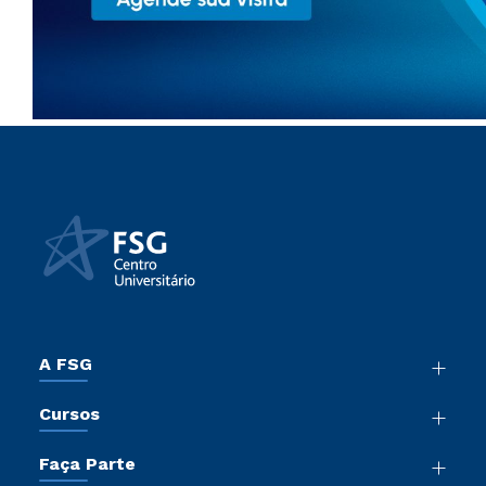
A FSG
Nossa História
Cursos
Sala de Imprensa
Graduação
Trabalhe Conosco
Faça Parte
Pós-Graduação
Sou Colaborador