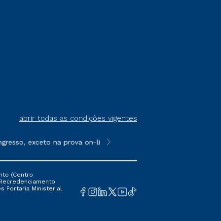
abrir todas as condições vigentes
sso, exceto na prova on-line ou agendada, que ofertam bolsas d
**Semipresencial é um formato do E
nto (Centro
 16 Recredenciamento
s Portaria Ministerial