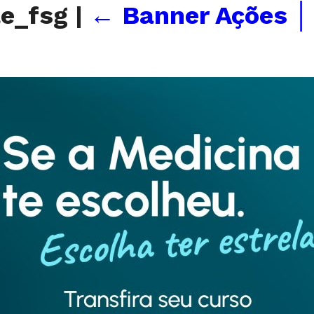
le_fsg
|
←
Banner Ações │