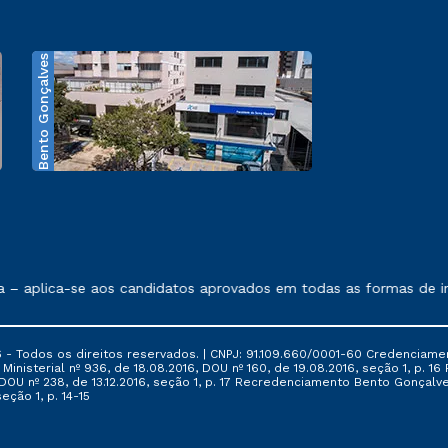
Bento Gonçalves
exposto no contrato de prestação de serviços.
aplica-se aos candidatos aprovados em todas as formas de ingre
 - Todos os direitos reservados. | CNPJ: 91.109.660/0001-60 Credenciame
ia Ministerial nº 936, de 18.08.2016, DOU nº 160, de 19.08.2016, seção 1, p.
6, DOU nº 238, de 13.12.2016, seção 1, p. 17 Recredenciamento Bento Gonçalve
eção 1, p. 14-15