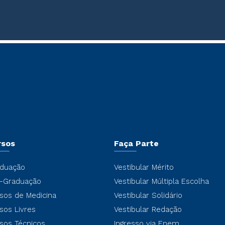
rsos
Faça Parte
duação
Vestibular Mérito
-Graduação
Vestibular Múltipla Escolha
sos de Medicina
Vestibular Solidário
sos Livres
Vestibular Redação
sos Técnicos
Ingresso via Enem