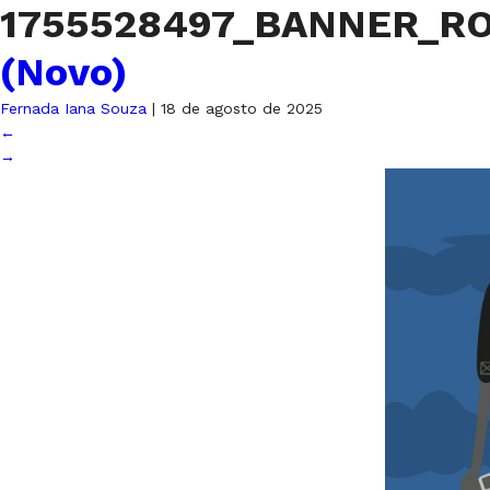
1755528497_BANNER_R
(Novo)
Fernada Iana Souza
|
18 de agosto de 2025
←
→