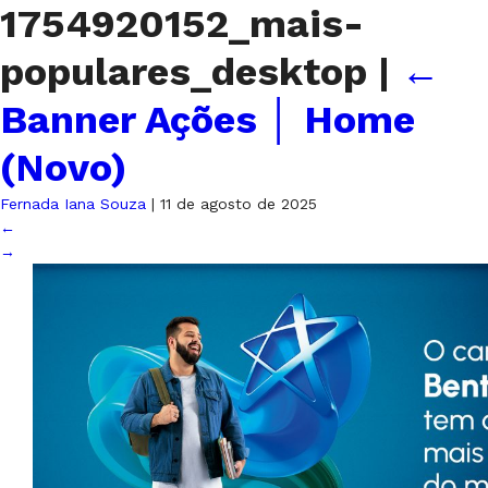
1754920152_mais-
populares_desktop
|
←
Banner Ações │ Home
(Novo)
Fernada Iana Souza
|
11 de agosto de 2025
←
→