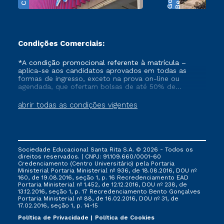
Condições Comerciais:
*A condição promocional referente à matrícula –
aplica-se aos candidatos aprovados em todas as
formas de ingresso, exceto na prova on-line ou
agendada, que ofertam bolsas de até 50% de
desconto, ambos ingressantes no semestre vigente,
que ainda não tenham efetivado e/ou não tenham
abrir todas as condições vigentes
cancelado ou trancado sua matrícula em uma das
Instituições da Cruzeiro do Sul Educacional, no
período de 1 ano. Tais condições não se aplicam aos
cursos de Medicina, e também para matriculados via
FIES, Prouni e outros programas governamentais, e
Sociedade Educacional Santa Rita S.A. © 2026 - Todos os
não se acumula com nenhuma outra campanha
direitos reservados. | CNPJ: 91.109.660/0001-60
ofertada pela Instituição.
Credenciamento (Centro Universitário) pela Portaria
Ministerial Portaria Ministerial nº 936, de 18.08.2016, DOU nº
160, de 19.08.2016, seção 1, p. 16 Recredenciamento EAD
Portaria Ministerial nº 1.452, de 12.12.2016, DOU nº 238, de
13.12.2016, seção 1, p. 17 Recredenciamento Bento Gonçalves
Portaria Ministerial nº 88, de 16.02.2016, DOU nº 31, de
17.02.2016, seção 1, p. 14-15
Política de Privacidade
Política de Cookies