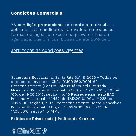
Condições Comerciais:
*A condição promocional referente à matrícula –
aplica-se aos candidatos aprovados em todas as
formas de ingresso, exceto na prova on-line ou
agendada, que ofertam bolsas de até 50% de
desconto, ambos ingressantes no semestre vigente,
que ainda não tenham efetivado e/ou não tenham
abrir todas as condições vigentes
cancelado ou trancado sua matrícula em uma das
Instituições da Cruzeiro do Sul Educacional, no
período de 1 ano. Tais condições não se aplicam aos
cursos de Medicina, e também para matriculados via
FIES, Prouni e outros programas governamentais, e
Sociedade Educacional Santa Rita S.A. © 2026 - Todos os
não se acumula com nenhuma outra campanha
direitos reservados. | CNPJ: 91.109.660/0001-60
ofertada pela Instituição.
Credenciamento (Centro Universitário) pela Portaria
Ministerial Portaria Ministerial nº 936, de 18.08.2016, DOU nº
160, de 19.08.2016, seção 1, p. 16 Recredenciamento EAD
Portaria Ministerial nº 1.452, de 12.12.2016, DOU nº 238, de
13.12.2016, seção 1, p. 17 Recredenciamento Bento Gonçalves
Portaria Ministerial nº 88, de 16.02.2016, DOU nº 31, de
17.02.2016, seção 1, p. 14-15
Política de Privacidade
Política de Cookies