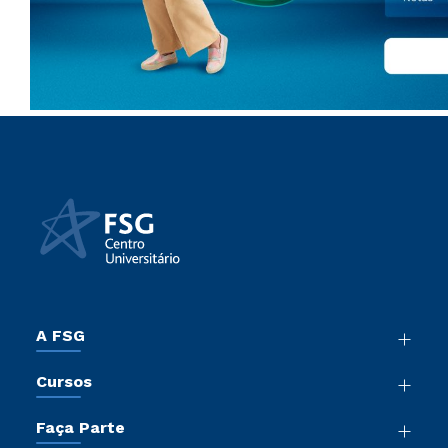
A FSG
Nossa História
Cursos
Sala de Imprensa
Graduação
Trabalhe Conosco
Faça Parte
Pós-Graduação
Sou Colaborador