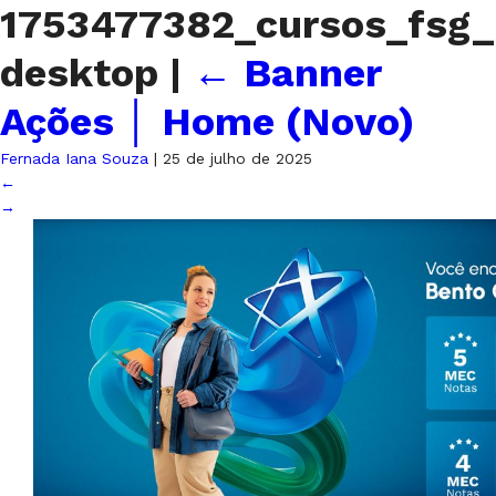
1753477382_cursos_fsg_
desktop
|
←
Banner
Ações │ Home (Novo)
Fernada Iana Souza
|
25 de julho de 2025
←
→