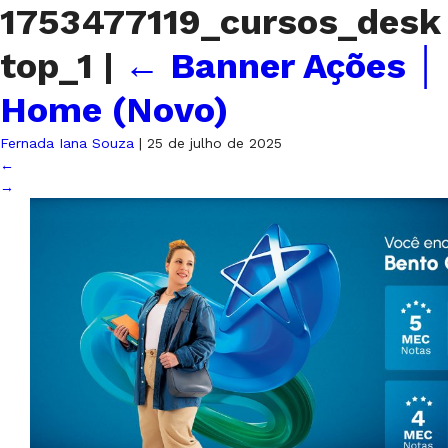
1753477119_cursos_desk
top_1
|
←
Banner Ações │
Home (Novo)
Fernada Iana Souza
|
25 de julho de 2025
←
→