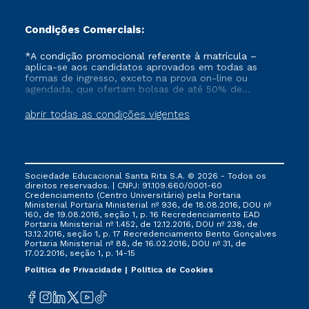
Condições Comerciais:
*A condição promocional referente à matrícula –
aplica-se aos candidatos aprovados em todas as
formas de ingresso, exceto na prova on-line ou
agendada, que ofertam bolsas de até 50% de
desconto, ambos ingressantes no semestre vigente,
que ainda não tenham efetivado e/ou não tenham
abrir todas as condições vigentes
cancelado ou trancado sua matrícula em uma das
Instituições da Cruzeiro do Sul Educacional, no
período de 1 ano. Tais condições não se aplicam aos
cursos de Medicina, e também para matriculados via
FIES, Prouni e outros programas governamentais, e
Sociedade Educacional Santa Rita S.A. © 2026 - Todos os
não se acumula com nenhuma outra campanha
direitos reservados. | CNPJ: 91.109.660/0001-60
ofertada pela Instituição.
Credenciamento (Centro Universitário) pela Portaria
Ministerial Portaria Ministerial nº 936, de 18.08.2016, DOU nº
160, de 19.08.2016, seção 1, p. 16 Recredenciamento EAD
Portaria Ministerial nº 1.452, de 12.12.2016, DOU nº 238, de
13.12.2016, seção 1, p. 17 Recredenciamento Bento Gonçalves
Portaria Ministerial nº 88, de 16.02.2016, DOU nº 31, de
17.02.2016, seção 1, p. 14-15
Política de Privacidade
Política de Cookies