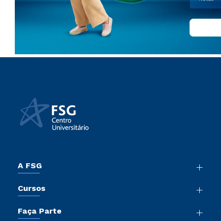
A FSG
Nossa História
Cursos
Sala de Imprensa
Graduação
Trabalhe Conosco
Faça Parte
Pós-Graduação
Sou Colaborador