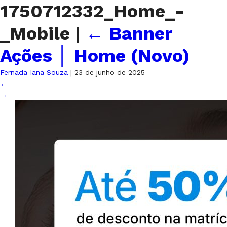
1750712332_Home_-
_Mobile
|
←
Banner
Ações │ Home (Novo)
Fernada Iana Souza
|
23 de junho de 2025
←
→