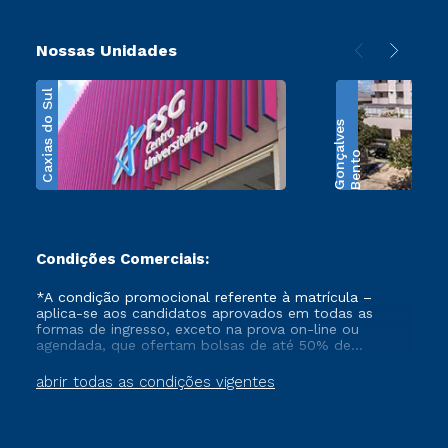
Nossas Unidades
Caxias do Sul
s
B
e
n
t
o
G
o
n
ç
a
l
v
e
Condições Comerciais:
*A condição promocional referente à matrícula –
aplica-se aos candidatos aprovados em todas as
formas de ingresso, exceto na prova on-line ou
agendada, que ofertam bolsas de até 50% de
desconto, ambos ingressantes no semestre vigente,
que ainda não tenham efetivado e/ou não tenham
abrir todas as condições vigentes
cancelado ou trancado sua matrícula em uma das
Instituições da Cruzeiro do Sul Educacional, no
período de 1 ano. Tais condições não se aplicam aos
cursos de Medicina, e também para matriculados via